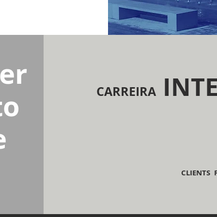
ver
INT
CARREIRA
to
e
CLIENTS 