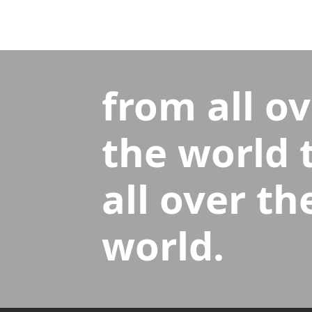
from all o
the world 
all over th
world.