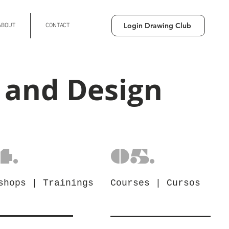
Login Drawing Club
ABOUT
CONTACT
p and Design
4.
05.
shops | Trainings
Courses | Cursos