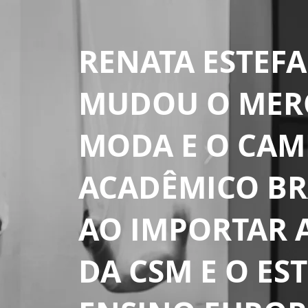
RENATA ESTEF
MUDOU O MER
MODA E O CA
ACADÊMICO BR
AO IMPORTAR 
DA CSM E O EST