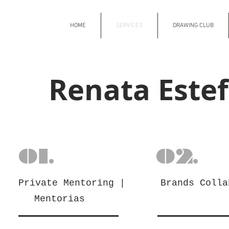
HOME
SERVICES
DRAWING CLUB
Renata Este
01.
02.
Private Mentoring |
Brands Colla
Mentorias