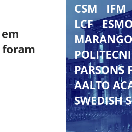
CSM IFM
LCF ESMO
s em
MARANGO
 foram
POLITECNI
PARSONS F
AALTO AC
SWEDISH S