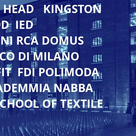
 HEAD KINGSTON
D IED
NI RCA DOMUS
CO DI MILANO
IT FDI POLIMODA
ADEMMIA NABBA
CHOOL OF TEXTILE