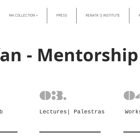
MA COLLECTION +
PRESS
RENATA´S INSTITUTE
fan - Mentorshi
03.
0
b
Lectures| Palestras
Work